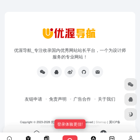
优渥导航_专注收录国内优秀网站站长平台，一个为设计师
服务的专业网站！
友链申请
免责声明
广告合作
关于我们
Copyright © 2023-2028
优渥导航网
- All rights reserved |
Sitemap
|
冀ICP备
登录体验更佳!
20003336号-5
|
冀公网安备 13108202000971
由
OneNav
强力驱动
首页
投稿