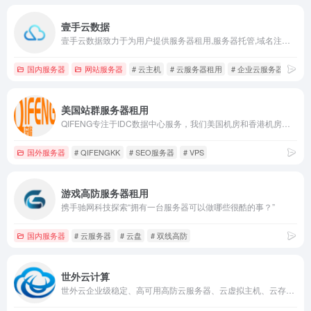
壹手云数据
壹手云数据致力于为用户提供服务器租用,服务器托管,域名注册,vps,虚拟主机,虚拟主机租用,云主机,高防服务器等，架设在壹手云高可用云服务器之上，具备高在线率、高安全性、高稳定性等多项优势，提供独立IP，特别适用于对网站运行质量有较高要求的用户，在线率高达99.99%。壹手云T3级别数据中心，有效保证高品质的网络环境和丰富的带宽资源，确保稳定、安全、高效的系统运行。
国内服务器
网站服务器
# 云主机
# 云服务器租用
# 企业云服务器
美国站群服务器租用
QIFENG专注于IDC数据中心服务，我们美国机房和香港机房可提供：美国云主机、美国VPS、美国服务器租用、美国站群服务器租用、美国母鸡服务器租用、美国机柜租用、IP广播服务、大带宽等业务。专业的技术保障和追求完美的个性决定了我们能够成为您信赖的合作伙伴。
国外服务器
# QIFENGKK
# SEO服务器
# VPS
游戏高防服务器租用
携手驰网科技探索“拥有一台服务器可以做哪些很酷的事？”
国内服务器
# 云服务器
# 云盘
# 双线高防
世外云计算
世外云企业级稳定、高可用高防云服务器、云虚拟主机、云存储、云计算、网站服务器租用托管服务提供商,一站式云计算解决方案,国内、香港、免费备案云主机等轻松助力企业及个人云端部署！