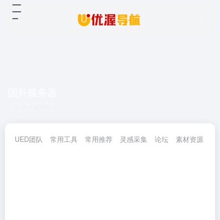
国外服务器
共 5 篇网址
UED团队
常用工具
常用推荐
灵感采集
论坛
素材资源
网