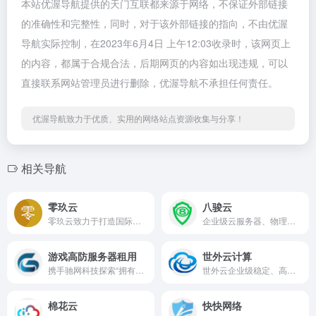
本站优渥导航提供的天门互联都来源于网络，不保证外部链接
的准确性和完整性，同时，对于该外部链接的指向，不由优渥
导航实际控制，在2023年6月4日 上午12:03收录时，该网页上
的内容，都属于合规合法，后期网页的内容如出现违规，可以
直接联系网站管理员进行删除，优渥导航不承担任何责任。
优渥导航致力于优质、实用的网络站点资源收集与分享！
相关导航
零玖云
八骏云
零玖云致力于打造国际互联网域名管理平台
企业级云服务器、物理主机、站群服务器、高防服务器、香港物理机、香港云服务器、香港服务器、免备案服务器、境外免备案服务器、香港云主机、虚拟主机、服务器租用、香港VPS、美国VPS、高防服务器、香港高防服务器、美国高防服务器、主机租用、美国服务器、美国物理机、托管、高防服务器、美国云服务器
游戏高防服务器租用
世外云计算
携手驰网科技探索“拥有一台服务器可以做哪些很酷的事？”
世外云企业级稳定、高可用高防云服务器、云虚拟主机、云存储、云计算、网站服务器租用托管服务提供商,一站式云计算解决方案,国内、香港、免费备案云主机等轻松助力企业及个人云端部署！
棉花云
快快网络