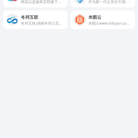
棉花云是扬风互联旗下专注计算服务的互联网IT品牌，专注服务器与云计算的开发服务，棉花云（Cloud of MiAn HuA YuN）为您提供安全可靠的弹性计算服务。 只需几分钟，您就可以在云端获取和启用“棉花云”，来实现您的计算需求。支持按实际使用的资源计费，可以为您节约计算成本，简化IT运维工作。
作为新一代云安全引领者，快快网络为全球客户提供DDOS防护,CC防护,WAF安全,BGP高防服务器等专业智能服务,为政企等各行业提供云安全解决方案。
冬邦互联
米图云
冬邦互联(湖南冬邦云互联科技有限公司)是国内最早的高防服务器租用提供商,我们有十年的云服务器租用运维经验,服务产品:防御CC、DDOS攻击高防BGP服务器租用、长沙服务器租用、株洲服务器租用、湖南商标注册。
米图云www.mituyun.com提供vps、国内vps、香港vps、美国vps、韩国vps、英国vps、欧洲vps、日本服务器、虚拟主机、云主机、东南亚vps、免备案vps、国内vps、高防vps、国外vps、云服务器、香港云服务器、站群、独立服务器、裸金属、宿主机、托管、海外服务器、便宜vps、VPS主机推荐、VPS使用教程、VPS测评、域名、抗投诉vps、云服务器、东南亚vps、全球IDC