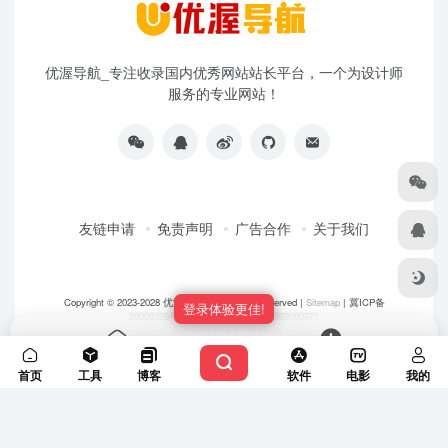
优渥导航_专注收录国内优秀网站站长平台，一个为设计师
服务的专业网站！
友链申请
免责声明
广告合作
关于我们
Copyright © 2023-2028
优渥导航网
- All rights reserved |
Sitemap
|
冀ICP备
登录体验更佳!
20003336号-5
|
冀公网安备 13108202000971
由
OneNav
强力驱动
首页
投稿
首页
工具
博客
软件
电影
我的