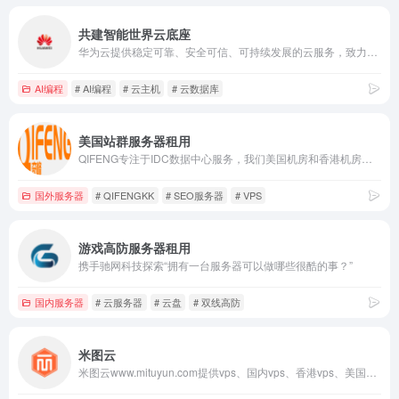
共建智能世界云底座
华为云提供稳定可靠、安全可信、可持续发展的云服务，致力于让云无处不在，让智能无所不及，共建智能世界云底座。助力企业降本增效，全球300万客户的共同选择。7x24小时专业服务支持，5天内无理由退订，免费快速备案。
AI编程
# AI编程
# 云主机
# 云数据库
美国站群服务器租用
QIFENG专注于IDC数据中心服务，我们美国机房和香港机房可提供：美国云主机、美国VPS、美国服务器租用、美国站群服务器租用、美国母鸡服务器租用、美国机柜租用、IP广播服务、大带宽等业务。专业的技术保障和追求完美的个性决定了我们能够成为您信赖的合作伙伴。
国外服务器
# QIFENGKK
# SEO服务器
# VPS
游戏高防服务器租用
携手驰网科技探索“拥有一台服务器可以做哪些很酷的事？”
国内服务器
# 云服务器
# 云盘
# 双线高防
米图云
米图云www.mituyun.com提供vps、国内vps、香港vps、美国vps、韩国vps、英国vps、欧洲vps、日本服务器、虚拟主机、云主机、东南亚vps、免备案vps、国内vps、高防vps、国外vps、云服务器、香港云服务器、站群、独立服务器、裸金属、宿主机、托管、海外服务器、便宜vps、VPS主机推荐、VPS使用教程、VPS测评、域名、抗投诉vps、云服务器、东南亚vps、全球IDC