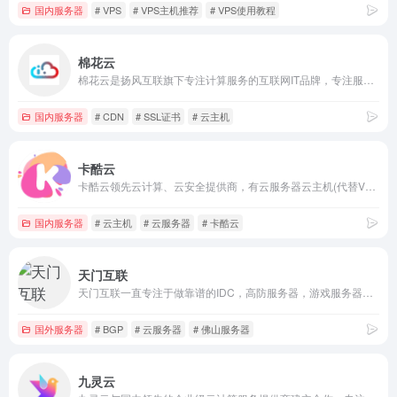
国内服务器
# VPS
# VPS主机推荐
# VPS使用教程
棉花云
棉花云是扬风互联旗下专注计算服务的互联网IT品牌，专注服务器与云计算的开发服务，棉花云（Cloud of MiAn HuA YuN）为您提供安全可靠的弹性计算服务。 只需几分钟，您就可以在云端获取和启用“棉花云”，来实现您的计算需求。支持按实际使用的资源计费，可以为您节约计算成本，简化IT运维工作。
国内服务器
# CDN
# SSL证书
# 云主机
卡酷云
卡酷云领先云计算、云安全提供商，有云服务器云主机(代替VPS)、高防服务器、CDN、DNS等产品，已在国内、香港、韩国、美国、日本、新加坡、欧洲等进行全球布点。
国内服务器
# 云主机
# 云服务器
# 卡酷云
天门互联
天门互联一直专注于做靠谱的IDC，高防服务器，游戏服务器租用，游戏云服务器-游戏网站服务器租用，BGP服务器租用，宁波服务器，佛山服务器，扬州服务器，杭州服务器，福州服务器，武汉服务器，常州服务器，高防服务器，服务器租用选择天门互联
国外服务器
# BGP
# 云服务器
# 佛山服务器
九灵云