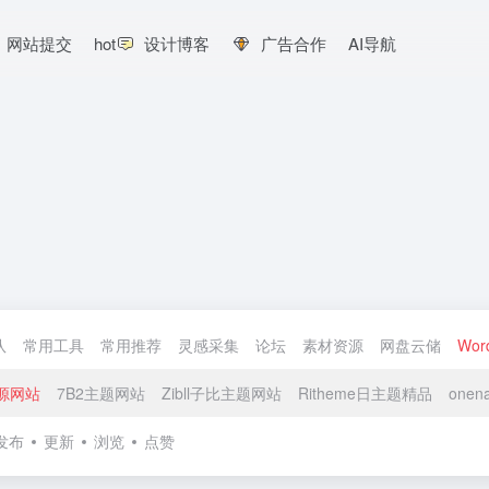
网站提交
hot
设计博客
广告合作
AI导航
队
常用工具
常用推荐
灵感采集
论坛
素材资源
网盘云储
Wor
源网站
7B2主题网站
Zibll子比主题网站
Ritheme日主题精品
one
发布
更新
浏览
点赞