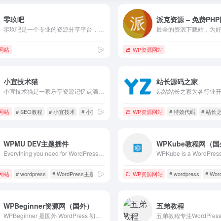
零玖吧
零玖吧是一个专业的资源分享平台，提供全网最优质的资源，为开发者们提供便捷高效的学习与交流平台。
网站
WP资源网站
小宜技术猫
站长源码之家
小宜技术猫是一家乐享资源记忆点滴的博客,主要分享程序源码,网站搭建教程,SEO教程,网络技术,免费空间,模板插件,各类资源,各类教程,软件分享,致力创造一个高质量分享平台。
网站
# SEO教程
# 小宜技术
# 小宜技术猫
WP资源网站
# 特效代码
# 站长
WPMU DEV主题插件
WPKube教程网（
Everything you need for WordPress! Super-powered Hosting, 24/7 Live Support, Site Management tools, and Premium Plugins.
网站
# wordpress
# WordPress主题
# WordPress插件
WP资源网站
# wordpress
# Wo
WPBeginner资源网（国外）
五弟教程
WPBeginner 是国外 WordPress 初学者最大的 WordPress 资源网站，提供易于理解的 WordPress 教程，用于掌握基础知识及其他知识。