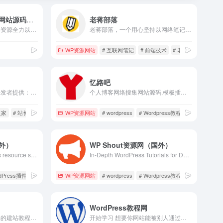
派克资源 – 免费PHP网站源码模板
老蒋部落
最全的资源下载站，为好资源全力以赴。海量的互联网资源分享网
老蒋部落，一个用心坚持以网络笔记形式记录、分享互联网技术的IT自媒体。网站关注服务器运维、Web前端资源等文案记录。作者老蒋(ItBuLu)。
WP资源网站
# 互联网笔记
# 前端技术
# 老将部落
忆路吧
易站站长之家为各行业开发者提供：源码大全、站长工具、常用软件、特效代码、教程资料、网站素材资源大全下载，以及用户可以在站长论坛学习交流建站开发经验！
个人博客网络搜集网站源码,模板插件,免费资源分享网站
之家
# 站长工具
WP资源网站
# wordpress
# Wordpress教程
# 资源
国外）
WP Shout资源网（国外）
WPKube is a WordPress resource site which focuses on WordPress Themes, plugins, tutorials, news, and Modifications.
In-Depth WordPress Tutorials for Developers &bull; WPShout
rdPress插件
# Wordpress教程
WP资源网站
# wordpress
# Wordpress教程
# 资源
WordPress教程网
五弟教程专注WordPress的建站教程以及WordPress的主题开发教程。由简入深的系列教程，手把手教您学会建站及开发。不仅有文字教程，还附带视频WordPress教程，教您快速成为高手！
开始学习 想要你网站能被别人通过网址访问，则需要： 域名就是我们常说的网址，购买一个即可。 网站空间就是服务器、VPS、虚拟主机这些。