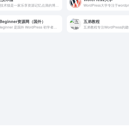
小宜技术猫是一家乐享资源记忆点滴的博客,主要分享程序源码,网站搭建教程,SEO教程,网络技术,免费空间,模板插件,各类资源,各类教程,软件分享,致力创造一个高质量分享平台。
Beginner资源网（国外）
五弟教程
WPBeginner 是国外 WordPress 初学者最大的 WordPress 资源网站，提供易于理解的 WordPress 教程，用于掌握基础知识及其他知识。