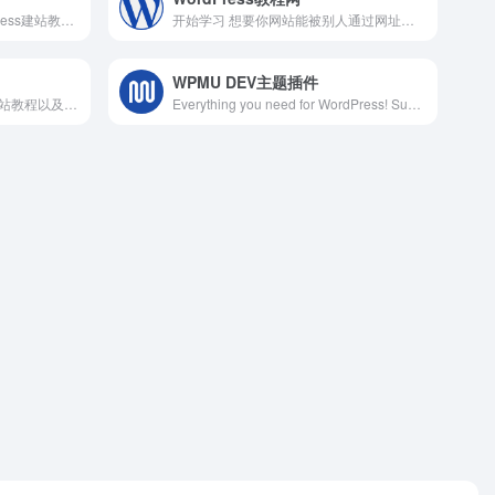
WordPress大学专注于wordpress建站教学,提供wordpress主题,wordpress插件,wordpress代码和wordpress教程等一站式服务,让每一个人都能用好wordpress.
开始学习 想要你网站能被别人通过网址访问，则需要： 域名就是我们常说的网址，购买一个即可。 网站空间就是服务器、VPS、虚拟主机这些。
WPMU DEV主题插件
五弟教程专注WordPress的建站教程以及WordPress的主题开发教程。由简入深的系列教程，手把手教您学会建站及开发。不仅有文字教程，还附带视频WordPress教程，教您快速成为高手！
Everything you need for WordPress! Super-powered Hosting, 24/7 Live Support, Site Management tools, and Premium Plugins.