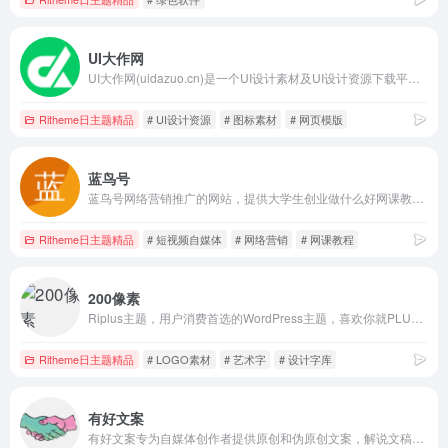
UI大作网
UI大作网(uidazuo.cn)是一个UI设计素材及UI设计资源下载平台,旨在为UI设计师提供优质UI素材,ui资源,ai素材,Figma素材,xd素材,sketch素材,psd源文件,图标素材,插画素材及界面设计,网页模板等UI源文件,并逐步打造成一个优质UI资源共享平台。
Ritheme日主题精品
# UI设计资源
# 图标素材
# 网页模版
蓝鸟号
蓝鸟号网络营销推广的网站，提供大学生创业做什么好网课教程，聚合知识付费VIP创业项目,抖音短视频自媒体,淘宝,拼多多,电商创业等，尽力让网络新手掌握互联网运营知识！
Ritheme日主题精品
# 短视频自媒体
# 网络营销
# 网课教程
200像素
Riplus主题，用户消费首选的WordPress主题，喜欢你就PLUS一下
Ritheme日主题精品
# LOGO素材
# 艺术字
# 设计字库
有好文案
有好文案专为自媒体创作者提供原创和伪原创文案，解说文稿等素材。