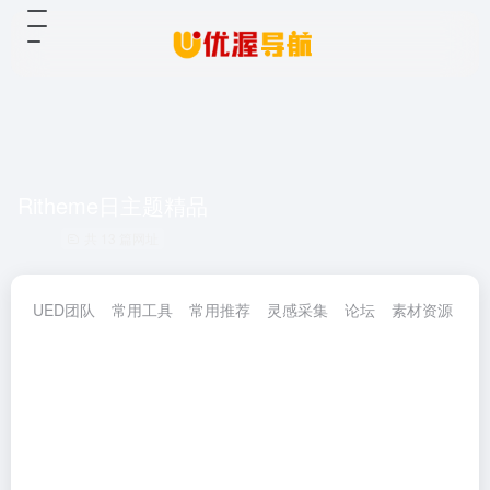
Ritheme日主题精品
共 13 篇网址
UED团队
常用工具
常用推荐
灵感采集
论坛
素材资源
网