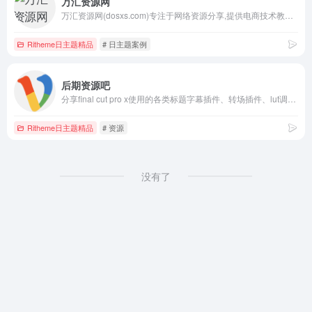
万汇资源网
万汇资源网(dosxs.com)专注于网络资源分享,提供电商技术教程,网站源码,网站模板,电商网赚教程,脚本工具,应用程序,我们致力打造一个优质的网站资源分享平台。
Ritheme日主题精品
# 日主题案例
后期资源吧
分享final cut pro x使用的各类标题字幕插件、转场插件、lut调色插件、效果插件、发生器，motion模板，AE模板及插件，mac平台影视后期制作相关的软件等免费下载，苹果用户必备生产力工具资源站。
Ritheme日主题精品
# 资源
没有了