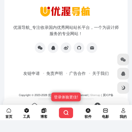
优渥导航_专注收录国内优秀网站站长平台，一个为设计师
服务的专业网站！
友链申请
免责声明
广告合作
关于我们
Copyright © 2023-2028
优渥导航网
- All rights reserved |
Sitemap
|
冀ICP备
登录体验更佳!
20003336号-5
|
冀公网安备 13108202000971
由
OneNav
强力驱动
首页
投稿
首页
工具
博客
软件
电影
我的