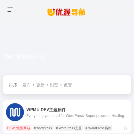
WordPress主题
共 2 篇网址
排序
发布
更新
浏览
点赞
WPMU DEV主题插件
Everything you need for WordPress! Super-powered Hosting, 24/7 Live Support, Site Management tools, and Premium Plugins.
WP资源网站
# wordpress
# WordPress主题
# WordPress插件