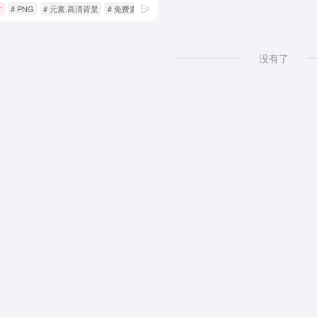
材
# PNG
# 元素.高清背景
# 免费素材
没有了