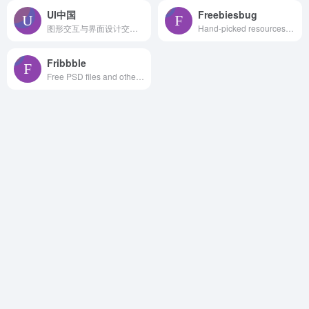
UI中国
Freebiesbug
图形交互与界面设计交流、作品展示、学习平台。
Hand-picked resources for web designer and developers, constantly updated.
Fribbble
Free PSD files and other free design resources by Dribbblers.