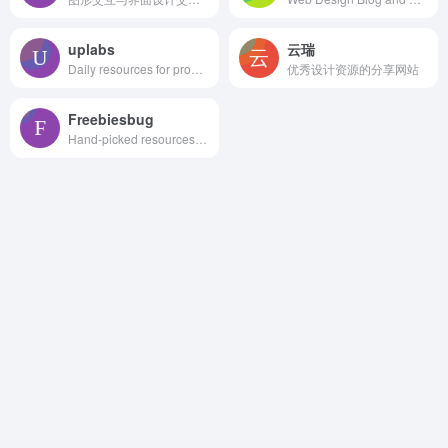
uplabs
云瑞
Daily resources for product designers & developers
优秀设计资源的分享网站
Freebiesbug
Hand-picked resources for web designer and developers, constantly updated.