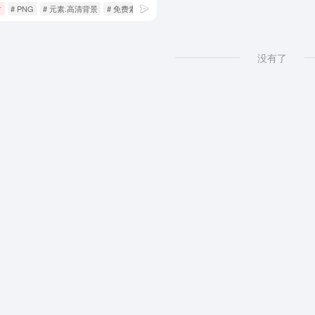
材
# PNG
# 元素.高清背景
# 免费素材
没有了