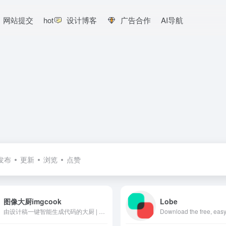
网站提交
hot
设计博客
广告合作
AI导航
发布
更新
浏览
点赞
图像大厨imgcook
Lobe
由设计稿一键智能生成代码的大厨 | An intelligent tool turning designs to code