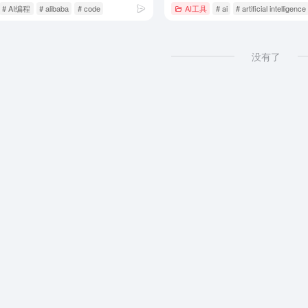
# AI编程
# alibaba
# code
AI工具
# ai
# artificial intelligence
没有了