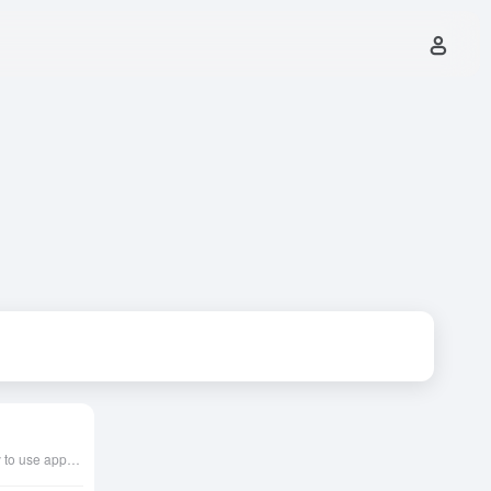
Download the free, easy to use app that helps you train custom machine learning models and ship them in your app.