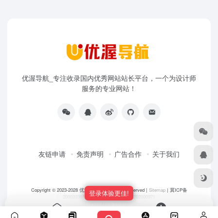
优渥导航_专注收录国内优秀网站站长平台，一个为设计师
服务的专业网站！
友链申请
免责声明
广告合作
关于我们
Copyright © 2023-2028
优渥导航网
- All rights reserved |
Sitemap
|
冀ICP备
登录体验更佳!
20003336号-5
|
冀公网安备 13108202000971
由
OneNav
强力驱动
首页
投稿