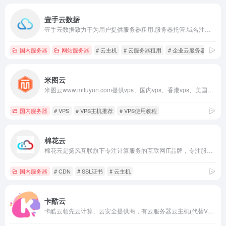
壹手云数据
壹手云数据致力于为用户提供服务器租用,服务器托管,域名注册,vps,虚拟主机,虚拟主机租用,云主机,高防服务器等，架设在壹手云高可用云服务器之上，具备高在线率、高安全性、高稳定性等多项优势，提供独立IP，特别适用于对网站运行质量有较高要求的用户，在线率高达99.99%。壹手云T3级别数据中心，有效保证高品质的网络环境和丰富的带宽资源，确保稳定、安全、高效的系统运行。
国内服务器
网站服务器
# 云主机
# 云服务器租用
# 企业云服务器
米图云
米图云www.mituyun.com提供vps、国内vps、香港vps、美国vps、韩国vps、英国vps、欧洲vps、日本服务器、虚拟主机、云主机、东南亚vps、免备案vps、国内vps、高防vps、国外vps、云服务器、香港云服务器、站群、独立服务器、裸金属、宿主机、托管、海外服务器、便宜vps、VPS主机推荐、VPS使用教程、VPS测评、域名、抗投诉vps、云服务器、东南亚vps、全球IDC
国内服务器
# VPS
# VPS主机推荐
# VPS使用教程
棉花云
棉花云是扬风互联旗下专注计算服务的互联网IT品牌，专注服务器与云计算的开发服务，棉花云（Cloud of MiAn HuA YuN）为您提供安全可靠的弹性计算服务。 只需几分钟，您就可以在云端获取和启用“棉花云”，来实现您的计算需求。支持按实际使用的资源计费，可以为您节约计算成本，简化IT运维工作。
国内服务器
# CDN
# SSL证书
# 云主机
卡酷云
卡酷云领先云计算、云安全提供商，有云服务器云主机(代替VPS)、高防服务器、CDN、DNS等产品，已在国内、香港、韩国、美国、日本、新加坡、欧洲等进行全球布点。