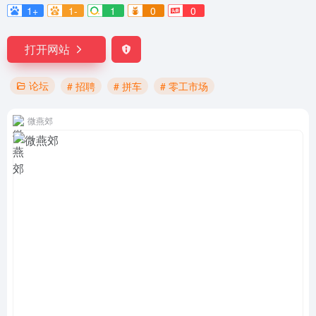
1+
1-
1
0
0
打开网站
论坛
# 招聘
# 拼车
# 零工市场
微燕郊