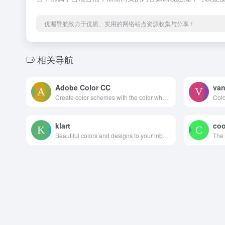
优渥导航致力于优质、实用的网络站点资源收集与分享！
相关导航
Adobe Color CC
van
Create color schemes with the color wheel or browse thousands of color combinations from the Color community.
klart
coo
Beautiful colors and designs to your inbox every week
The 