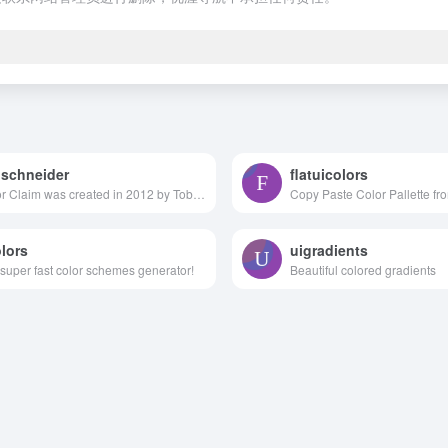
schneider
flatuicolors
Color Claim was created in 2012 by Tobias van Schneider with the goal to collect & combine unique colors for my future projects.
lors
uigradients
super fast color schemes generator!
Beautiful colored gradients