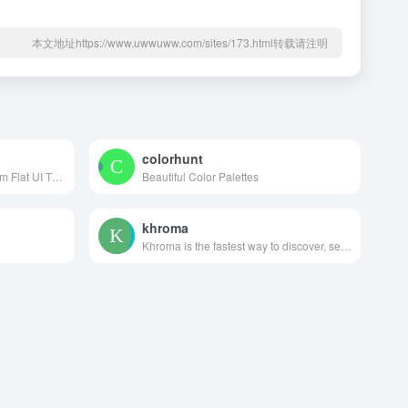
本文地址https://www.uwwuww.com/sites/173.html转载请注明
colorhunt
Copy Paste Color Pallette from Flat UI Theme
Beautiful Color Palettes
khroma
Khroma is the fastest way to discover, search, and save color combos you'll want to use.