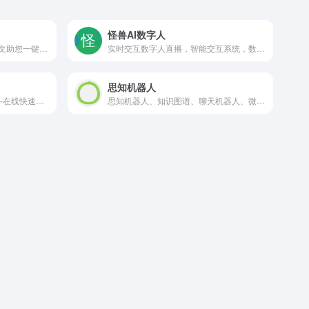
怪兽AI数字人
轻松解决论文写作难题，AI论文助您一键完成，仅需一杯咖啡时间，即可轻松问鼎学术高峰！
实时交互数字人直播，智能交互系统，数字人短视频创作
思知机器人
专业/高质量智能论文AI生成器-在线快速生成论文初稿 ai论文人工智能论文一键生成,输入题目5分钟出稿,安全系数高,论文提纲生成,开题报告、任务书、答辩ppt一键生成
思知机器人、知识图谱、聊天机器人、微信机器人、认知机器人、机器人api、聊天机器人api。思知(OwnThink)是一个理想国，在人工智能方面不断努力着，希望有一天能够出现独立思考的人工智能机器人。项目开放了对话机器人、知识图谱、语义理解、语音识别、语音合成、自然语言处理工具。今后将开放世界上最大的知识图谱社区。人工智能机器人采用了基于知识图谱的语义感知与理解，让认知大脑成为可能。