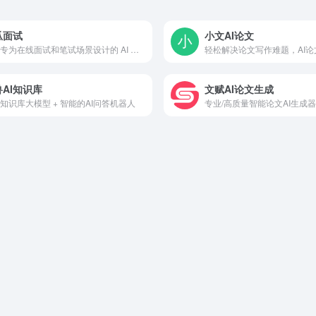
瓜面试
小文AI论文
一款专为在线面试和笔试场景设计的 AI 助手，支持实时语音识别、图片识别、智能辅助回答、双设备互连等功能，全平台适用。不惧面试，助你轻松拿 Offer。
AI知识库
文赋AI论文生成
知识库大模型 + 智能的AI问答机器人