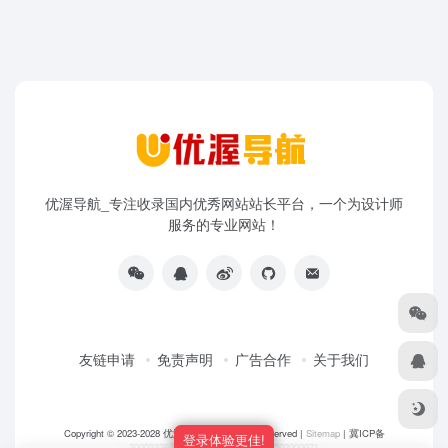
优渥导航_专注收录国内优秀网站站长平台，一个为设计师
服务的专业网站！
友链申请
免责声明
广告合作
关于我们
Copyright © 2023-2028
优渥导航网
- All rights reserved |
Sitemap
|
冀ICP备
登录体验更佳!
20003336号-5
|
冀公网安备 13108202000971