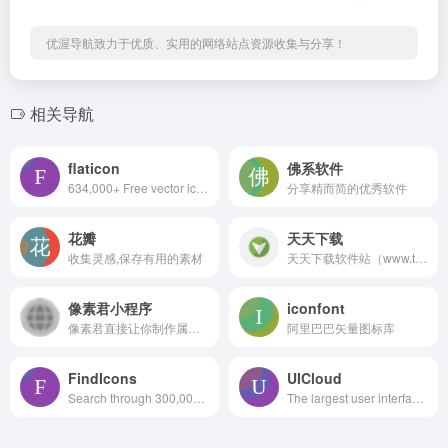
优渥导航致力于优质、实用的网络站点资源收集与分享！
相关导航
flaticon
佛系软件
634,000+ Free vector icons in SVG, PSD, PNG, EPS format or as ICON FONT.
分享精而简的优秀软件
花瓣
天天下载
收集灵感,保存有用的素材
天天下载软件站（www.ttzip.com）每日更新绿色软件、电脑软件、安卓APP、Mac应用、热门单机游戏，精选国内外精品资源，更新快、资源全，发现更多实用工具，就上天天下载。
像素君小程序
iconfont
像素君直接让你制作属于你自己的像素头像，简单操作，独特风格。
阿里巴巴矢量图标库
FindIcons
UICloud
Search through 300,000 free icons
The largest user interface design database in the world.