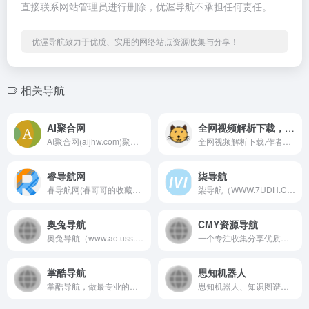
直接联系网站管理员进行删除，优渥导航不承担任何责任。
优渥导航致力于优质、实用的网络站点资源收集与分享！
相关导航
AI聚合网
全网视频解析下载，作者主页批量解析下载，视频去水印下载
AI聚合网(aijhw.com)聚合全网免费宝藏资源网址，拥有聚合搜索引擎，收录了用户需要的各类AI工具网址，以及聚合了各类资源网址的导航网站
全网视频解析下载,作者主页批量解析下载,抖音短视频下载,抖音去水印,快手视频下载,快手视频去水印,西瓜视频解析下载,视频解析下载
睿导航网
柒导航
睿导航网(睿哥哥的收藏夹)-(www.ruii6.com)是一个致力于打造高品质高质量、安全的网址导航网，让你随时随地发现更多有趣的网站！睿导航网-高品质的网站导航，上网从这里开始！小T爱分享网(TYHGUAN.COM)旗下网站！
柒导航（WWW.7UDH.COM）是个聚合网址导航、一个属于你的专属柒始页，给您最好的互联网搜索功能和网址收集体验，拥有超强的聚合搜索引擎，精选大量实用的网址资源！
奥兔导航
CMY资源导航
奥兔导航（www.aotuss.com） 专注于标签式搜索的导航网站,（二次元、影视、英语、新媒体、IT、前端、影视后期、UI/UX设计）等精选特色分类,聚合搜索,严选大量实用的网址，奥兔导航7*24小时在线处理失效、违规等网站收录。
一个专注收集分享优质免费资源的导航!
掌酷导航
思知机器人
掌酷导航，做最专业的电影大全和电影导航，整理出最火的免费手机影院和手机电影网站，让您一站在手，看啥都有。
思知机器人、知识图谱、聊天机器人、微信机器人、认知机器人、机器人api、聊天机器人api。思知(OwnThink)是一个理想国，在人工智能方面不断努力着，希望有一天能够出现独立思考的人工智能机器人。项目开放了对话机器人、知识图谱、语义理解、语音识别、语音合成、自然语言处理工具。今后将开放世界上最大的知识图谱社区。人工智能机器人采用了基于知识图谱的语义感知与理解，让认知大脑成为可能。