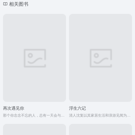
相关图书
再次遇见你
浮生六记
那个你念念不忘的人，总有一天会与你再次相遇。
清人沈复以其家居生活和浪游见闻为内容写成的《浮生六记》，为中国文学史上的一支奇葩。