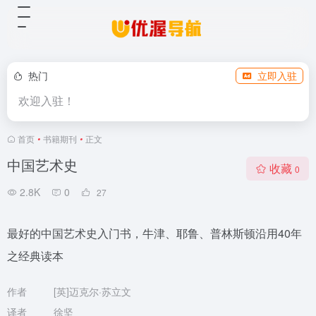
热门
立即入驻
欢迎入驻！
首页
•
书籍期刊
•
正文
中国艺术史
收藏
0
2.8K
0
27
最好的中国艺术史入门书，牛津、耶鲁、普林斯顿沿用40年
之经典读本
作者
[英]迈克尔·苏立文
译者
徐坚