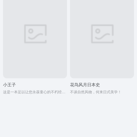
小王子
花鸟风月日本史
这是一本足以让您永葆童心的不朽经典，被全球亿万读者誉为人生必读书。
不谈自然风物，何来日式美学！