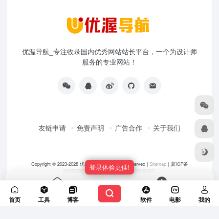
优渥导航_专注收录国内优秀网站站长平台，一个为设计师
服务的专业网站！
友链申请
免责声明
广告合作
关于我们
Copyright © 2023-2028
优渥导航网
- All rights reserved |
Sitemap
|
冀ICP备
登录体验更佳!
20003336号-5
|
冀公网安备 13108202000971
由
OneNav
强力驱动
首页
投稿
首页
工具
博客
软件
电影
我的