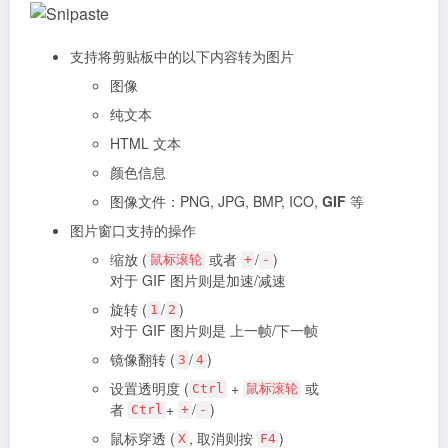
支持将剪贴板中的以下内容转为图片
图像
纯文本
HTML 文本
颜色信息
图像文件：PNG, JPG, BMP, ICO,
GIF
等
图片窗口支持的操作
缩放 (
或者
/
)
鼠标滚轮
+
-
对于 GIF 图片则是加速/减速
旋转 (
/
)
1
2
对于 GIF 图片则是 上一帧/下一帧
镜像翻转 (
/
)
3
4
设置透明度 (
+
或
Ctrl
鼠标滚轮
者
+
/
)
Ctrl
+
-
鼠标穿透 (
, 取消则按
)
X
F4