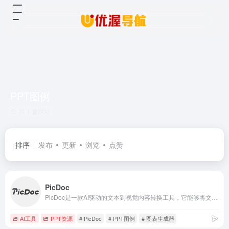
PPT图例
共 1 篇网址
排序
发布
更新
浏览
点赞
PicDoc
PicDoc是一款AI驱动的文本到视觉内容转换工具，它能够将文本内容自动转换为图表、流程图、信息图等视觉元素图像。致力于将用户的知识、想法和商业故事以可视化的方式表达出来。
AI工具
PPT资源
# PicDoc
# PPT图例
# 图表生成器