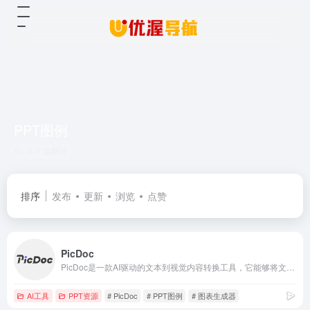
PPT图例
共 1 篇网址
排序
发布
更新
浏览
点赞
PicDoc
PicDoc是一款AI驱动的文本到视觉内容转换工具，它能够将文本内容自动转换为图表、流程图、信息图等视觉元素图像。致力于将用户的知识、想法和商业故事以可视化的方式表达出来。
AI工具
PPT资源
# PicDoc
# PPT图例
# 图表生成器