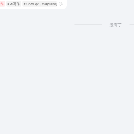
写作
# AI写作
# ChatGpt，midjourney，open-ai，claude，bard免费站，did视频 通义千问，AI，
没有了