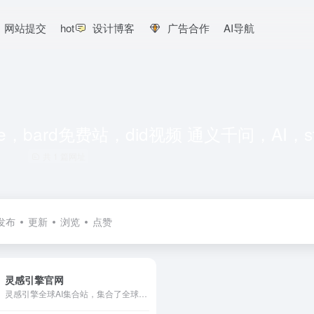
网站提交
hot
设计博客
广告合作
AI导航
ude，bard免费站，did视频 通义千问，AI，stabl
共 1 篇网址
发布
更新
浏览
点赞
灵感引擎官网
灵感引擎全球AI集合站，集合了全球优秀AI优秀工具，旨在帮助更多人使用到AI工具，从而大幅改善生活和工作。