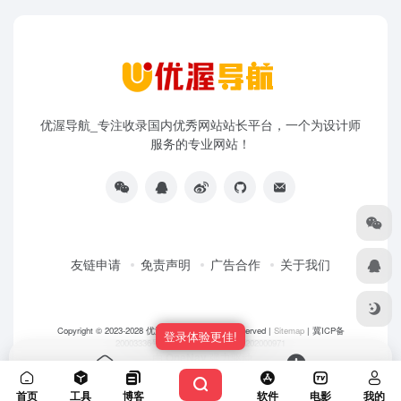
优渥导航_专注收录国内优秀网站站长平台，一个为设计师
服务的专业网站！
友链申请
免责声明
广告合作
关于我们
Copyright © 2023-2028
优渥导航网
- All rights reserved |
Sitemap
|
冀ICP备
登录体验更佳!
20003336号-5
|
冀公网安备 13108202000971
由
OneNav
强力驱动
首页
投稿
首页
工具
博客
软件
电影
我的