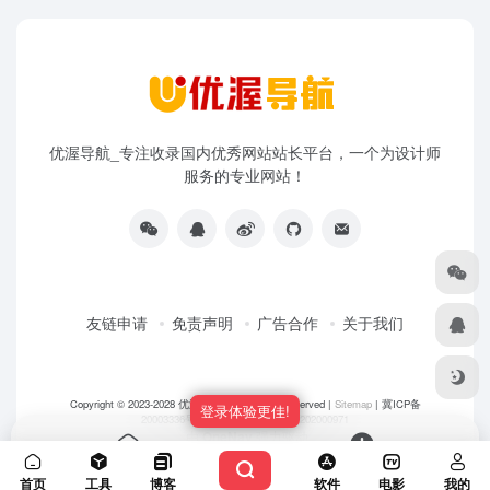
优渥导航_专注收录国内优秀网站站长平台，一个为设计师
服务的专业网站！
友链申请
免责声明
广告合作
关于我们
Copyright © 2023-2028
优渥导航网
- All rights reserved |
Sitemap
|
冀ICP备
登录体验更佳!
20003336号-5
|
冀公网安备 13108202000971
由
OneNav
强力驱动
首页
投稿
首页
工具
博客
软件
电影
我的