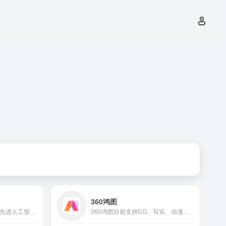
版
360鸿图
ChatGAi是一款集成了最先进人工智能技术的全能应用，致力于满足您在工作和生活中的各种需求。凭借卓越的Ai聊天、Ai创作、Ai绘画助理、Ai私人助理等功能，ChatGAi模仿人类聊天方式，为您提供真实自然的对话体验，同时借助超强的自我学习能力，实现真正的自主创作。
360鸿图目前支持CG、写实、动漫、剪纸等不同风格的图片生成，用户可以自由选择图片生成风格，并且可以根据需求选择图片生成比例，同时还可以设定光线、渲染方式等专业化参数。