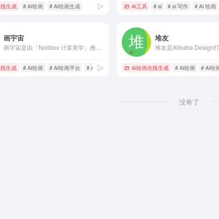
在线生成
# AI绘画
# AI绘画生成
AI工具
# ai
# ai 写作
# AI 绘画
画宇宙
堆友
画宇宙是由「Nolibox 计算美学」推出的人工智能AI作画网站，该平台集成全球新兴的 AIGC 技术，赋予用户随心所欲、自然流畅、高能硬核的AI创作力量，致力于——让每个人都能享受无限的 AIGC 创作乐趣与创作成就。
在线生成
# AI绘画
# AI绘画平台
# AI绘画生成
AI绘画在线生成
# AI绘画
# AI
没有了