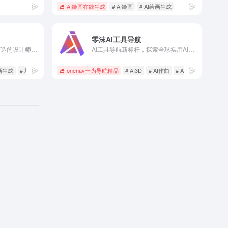
AI绘画在线生成
# AI绘画
# AI绘画生成
零沫AI工具导航
堆友是Alibaba Design打造的设计师全成长周期服务平台，围绕品质、效率、技能、成就、收入五大用户价值布局平台能力，全力服务设计师，旨在成为设计师的好朋友。 堆友历经大厂设计师团队多轮打磨雕刻，集海量高品质3D素材、实时在线渲染、多元场景功能应用、轻便好学易上手等多重优势于一身的设计神器，更自带免费可商用属性，为专业设计师、运营工友、学生小白、社交达人提供了一个零成本的在线设计站点和资源库。
AI工具导航新标杆，探索全球实用AI工具
绘画生成
# 堆友AI
onenav一为导航精品
# AI3D
# AI作曲
# AI写作