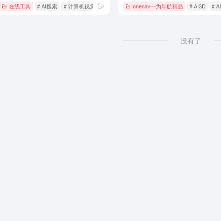
在线工具
# AI搜索
# 计算机视觉
onenav一为导航精品
# AI3D
# 
没有了