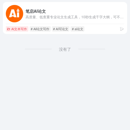
笔启AI论文
高质量、低查重专业论文生成工具，10秒生成千字大纲，可不限修改大纲，不限改稿，知网/中科院真实参考文献(带标注)，知网、维普查重率约10%，AI率约15%。
AI文本写作
# Ail论文写作
# AI写论文
# ai论文
没有了