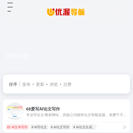
AI写论文
共 2 篇网址
排序
发布
更新
浏览
点赞
68爱写AI论文写作
专业写论文/教材网站，其核心功能有论文智能选题，免费千字大纲，一键生成论文初稿，支持超长文写书，写教材，写专著。支持在论文中插入图，表，公式、代码等适配论文写作，附带一键降重降AIGC，根据论文生成答辩ppt、开题报告、任务书等，超40篇真实参考文献。
AI文本写作
# AI写论文
# AI论文写作
# AI论文生成。