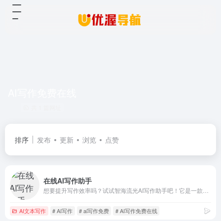
AI写作免费在线
共 1 篇网址
排序
发布
更新
浏览
点赞
在线AI写作助手
想要提升写作效率吗？试试智海流光AI写作助手吧！它是一款智能写作辅助工具，适用于AI文章写作、AI文案写作、AI论文写作、AI图像生成等多种场景，无论是撰写报告、创作小说还是编辑文案，智海流光AI都可以帮助您快速生成优质文章，大大提高您的写作效率，让您轻松应对各种写作任务，成为您不可或缺的写作伙伴！
AI文本写作
# AI写作
# ai写作免费
# AI写作免费在线