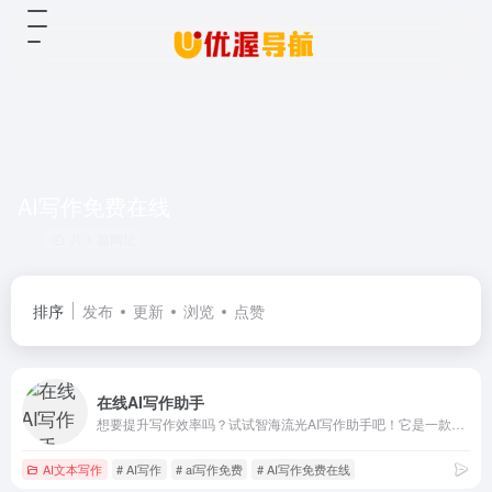
AI写作免费在线
共 1 篇网址
排序
发布
更新
浏览
点赞
在线AI写作助手
想要提升写作效率吗？试试智海流光AI写作助手吧！它是一款智能写作辅助工具，适用于AI文章写作、AI文案写作、AI论文写作、AI图像生成等多种场景，无论是撰写报告、创作小说还是编辑文案，智海流光AI都可以帮助您快速生成优质文章，大大提高您的写作效率，让您轻松应对各种写作任务，成为您不可或缺的写作伙伴！
AI文本写作
# AI写作
# ai写作免费
# AI写作免费在线