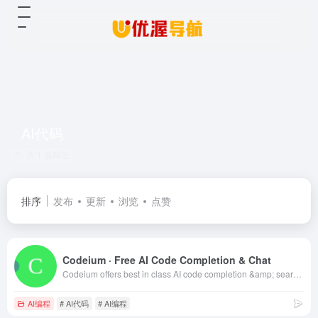
AI代码
共 1 篇网址
排序
发布
更新
浏览
点赞
Codeium · Free AI Code Completion & Chat
Codeium offers best in class AI code completion &amp; search — all for free. It supports over 70+ languages and integrates with your favorite IDEs, with lightning fast speeds and state-of-the-art suggestion quality. codeium 可以通过AI帮助开发者生成代码，目前已支持Visual Studio、JetBrains等多个常见IDE以及多个浏览器。目前个人使用免费
AI编程
# AI代码
# AI编程