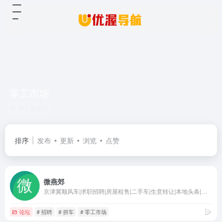
零工市场
共 1 篇网址
排序
发布
更新
浏览
点赞
微燕郊
京津冀顺风车|求职招聘|房屋租售|二手车|生意转让|本地头条|同城吃喝玩乐-微燕郊
论坛
# 招聘
# 拼车
# 零工市场