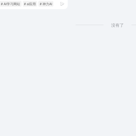
# AI学习网站
# ai应用
# 神力AI
没有了