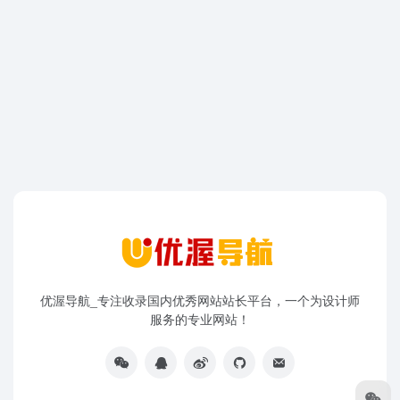
优渥导航_专注收录国内优秀网站站长平台，一个为设计师
服务的专业网站！