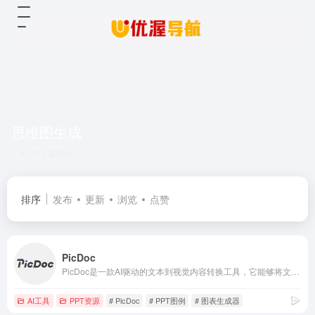
思维图生成
共 1 篇网址
排序
发布
更新
浏览
点赞
PicDoc
PicDoc是一款AI驱动的文本到视觉内容转换工具，它能够将文本内容自动转换为图表、流程图、信息图等视觉元素图像。致力于将用户的知识、想法和商业故事以可视化的方式表达出来。
AI工具
PPT资源
# PicDoc
# PPT图例
# 图表生成器