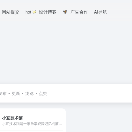
网站提交
hot
设计博客
广告合作
AI导航
发布
更新
浏览
点赞
小宜技术猫
小宜技术猫是一家乐享资源记忆点滴的博客,主要分享程序源码,网站搭建教程,SEO教程,网络技术,免费空间,模板插件,各类资源,各类教程,软件分享,致力创造一个高质量分享平台。