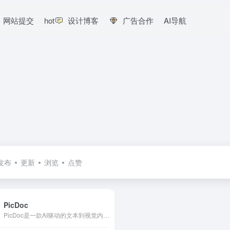
网站提交
hot
设计博客
广告合作
AI导航
发布
更新
浏览
点赞
PicDoc
PicDoc是一款AI驱动的文本到视觉内容转换工具，它能够将文本内容自动转换为图表、流程图、信息图等视觉元素图像。致力于将用户的知识、想法和商业故事以可视化的方式表达出来。