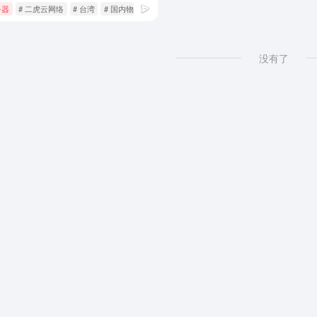
务器
# 二虎云网络
# 台湾
# 国内物理机
没有了