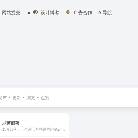
网站提交
hot
设计博客
广告合作
AI导航
发布
更新
浏览
点赞
老蒋部落
老蒋部落，一个用心坚持以网络笔记形式记录、分享互联网技术的IT自媒体。网站关注服务器运维、Web前端资源等文案记录。作者老蒋(ItBuLu)。