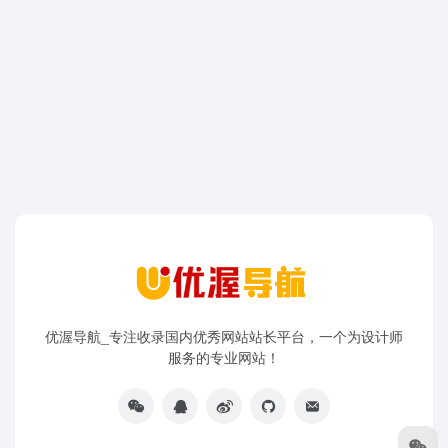
优渥导航_专注收录国内优秀网站站长平台，一个为设计师
服务的专业网站！