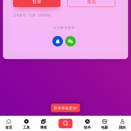
登录
首页
没有账号？
注册
/
找回密码
社交帐号登录
登录体验更佳!
Copyright © 2026
优渥导航
冀ICP备20003336号-5
由
OneNav
强力驱动
首页
工具
博客
软件
电影
我的