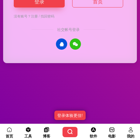
登录
首页
没有账号？
注册
/
找回密码
社交帐号登录
登录体验更佳!
Copyright © 2026
优渥导航
冀ICP备20003336号-5
由
OneNav
强力驱动
首页
工具
博客
软件
电影
我的