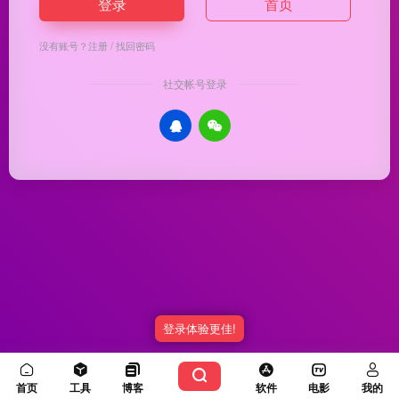
登录
首页
没有账号？
注册
/
找回密码
社交帐号登录
登录体验更佳!
Copyright © 2026
优渥导航
冀ICP备20003336号-5
由
OneNav
强力驱动
首页
工具
博客
软件
电影
我的