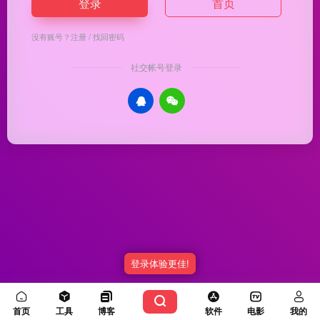
登录
首页
没有账号？
注册
/
找回密码
社交帐号登录
登录体验更佳!
Copyright © 2026
优渥导航
冀ICP备20003336号-5
由
OneNav
强力驱动
首页
工具
博客
软件
电影
我的