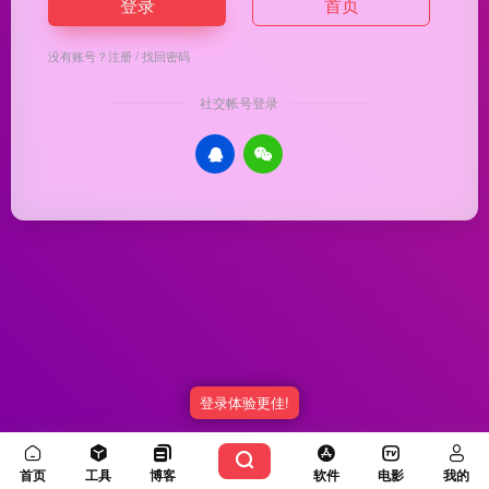
登录
首页
没有账号？
注册
/
找回密码
社交帐号登录
登录体验更佳!
Copyright © 2026
优渥导航
冀ICP备20003336号-5
由
OneNav
强力驱动
首页
工具
博客
软件
电影
我的