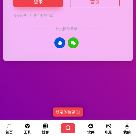
登录
首页
没有账号？
注册
/
找回密码
社交帐号登录
登录体验更佳!
Copyright © 2026
优渥导航
冀ICP备20003336号-5
由
OneNav
强力驱动
首页
工具
博客
软件
电影
我的