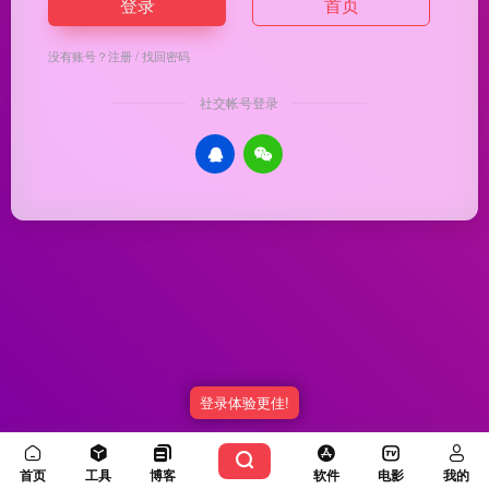
登录
首页
没有账号？
注册
/
找回密码
社交帐号登录
登录体验更佳!
Copyright © 2026
优渥导航
冀ICP备20003336号-5
由
OneNav
强力驱动
首页
工具
博客
软件
电影
我的