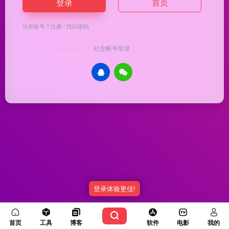
登录
首页
没有账号？
注册
/
找回密码
社交帐号登录
登录体验更佳!
Copyright © 2026
优渥导航
冀ICP备20003336号-5
由
OneNav
强力驱动
首页
工具
博客
软件
电影
我的