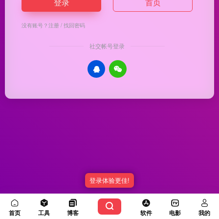
登录
首页
没有账号？
注册
/
找回密码
社交帐号登录
登录体验更佳!
Copyright © 2026
优渥导航
冀ICP备20003336号-5
由
OneNav
强力驱动
首页
工具
博客
软件
电影
我的